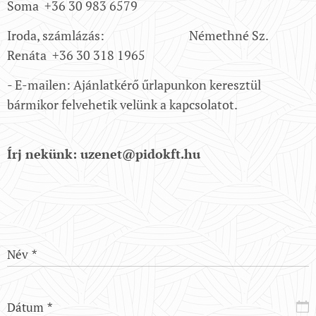
Soma +36 30 983 6579
Iroda, számlázás: Némethné Sz.
Renáta +36 30 318 1965
- E-mailen: Ajánlatkérő űrlapunkon keresztül
bármikor felvehetik velünk a kapcsolatot.
Írj nekünk: uzenet@pidokft.hu
Név
Dátum