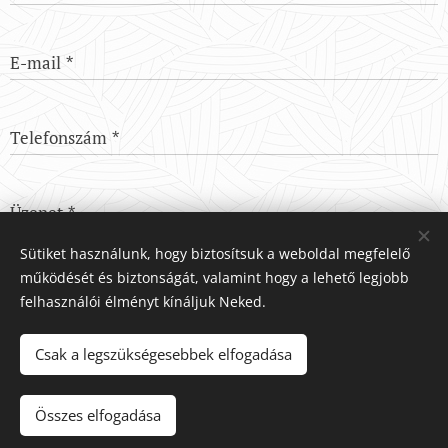
E-mail
Telefonszám
Üzenet
Sütiket használunk, hogy biztosítsuk a weboldal megfelelő
működését és biztonságát, valamint hogy a lehető legjobb
Küldés
felhasználói élményt kínáljuk Neked.
Csak a legszükségesebbek elfogadása
Összes elfogadása
Sütik